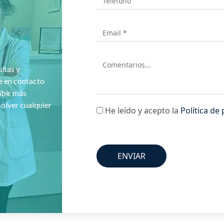
ltas y
e en contacto
ibir más
solver cualquier
He leído y acepto la
Política de